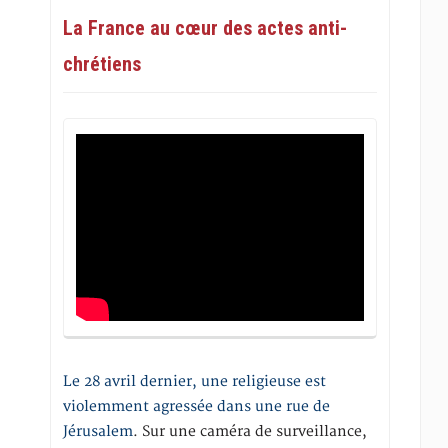
La France au cœur des actes anti-
chrétiens
Le 28 avril dernier, une religieuse est
violemment agressée dans une rue de
Jérusalem
. Sur une caméra de surveillance,