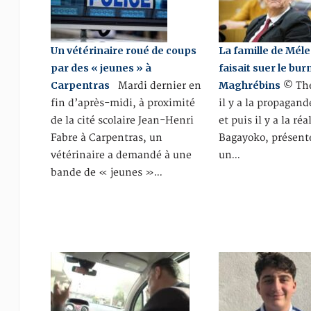
Un vétérinaire roué de coups
La famille de Mél
par des « jeunes » à
faisait suer le bu
Carpentras
Maghrébins
Mardi dernier en
© The
fin d’après-midi, à proximité
il y a la propagande
de la cité scolaire Jean-Henri
et puis il y a la réa
Fabre à Carpentras, un
Bagayoko, présen
vétérinaire a demandé à une
un…
bande de « jeunes »…