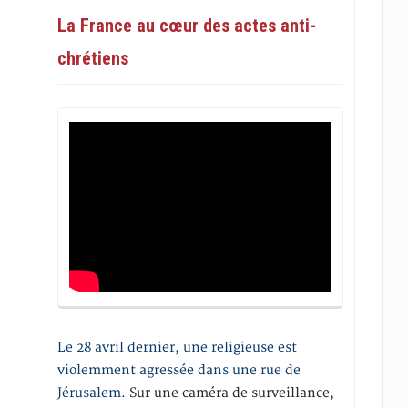
La France au cœur des actes anti-
chrétiens
Le 28 avril dernier, une religieuse est
violemment agressée dans une rue de
Jérusalem
. Sur une caméra de surveillance,