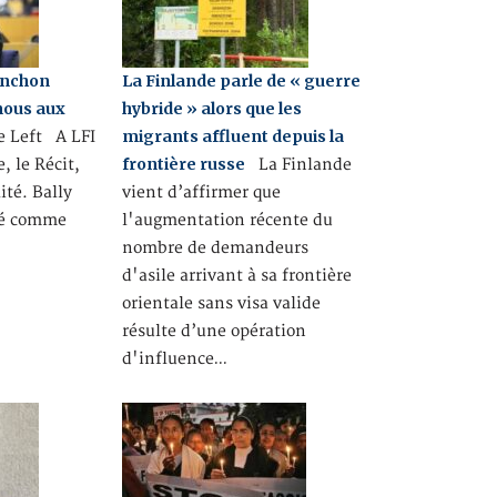
enchon
La Finlande parle de « guerre
rnous aux
hybride » alors que les
migrants affluent depuis la
 Left A LFI
frontière russe
, le Récit,
La Finlande
lité. Bally
vient d’affirmer que
té comme
l'augmentation récente du
nombre de demandeurs
d'asile arrivant à sa frontière
orientale sans visa valide
résulte d’une opération
d'influence…