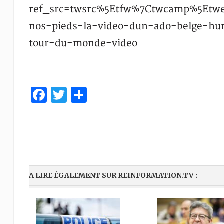
ref_src=twsrc%5Etfw%7Ctwcamp%5Etw
nos-pieds-la-video-dun-ado-belge-hum
tour-du-monde-video
Facebook
Twitter
Partager
A LIRE ÉGALEMENT SUR REINFORMATION.TV :