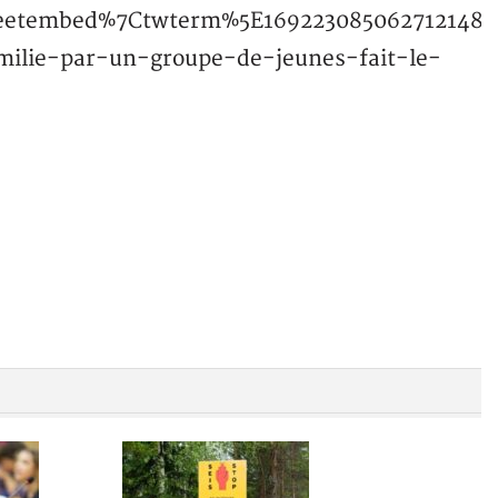
eetembed%7Ctwterm%5E1692230850627121484
ilie-par-un-groupe-de-jeunes-fait-le-