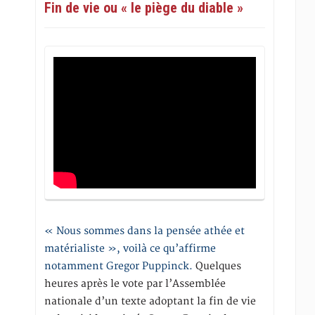
Fin de vie ou « le piège du diable »
%7Ctwgr%5E67509fff959c8447de2874a9cad01
« Nous sommes dans la pensée athée et
matérialiste », voilà ce qu’affirme
notamment Gregor Puppinck.
Quelques
heures après le vote par l’Assemblée
nationale d’un texte adoptant la fin de vie