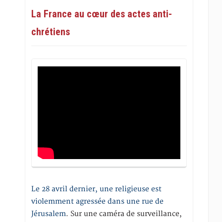
La France au cœur des actes anti-
chrétiens
Le 28 avril dernier, une religieuse est
violemment agressée dans une rue de
Jérusalem
. Sur une caméra de surveillance,