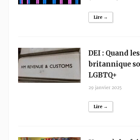
Lire →
DEI : Quand le
britannique so
LGBTQ+
29 janvier 2025
Lire →