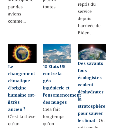
repris du
par des
toutes…
service
avions
depuis
comme…
l’arrivée de
Biden.…
Des savants
Le
10 Etats US
fous
changement
contre la
écologistes
climatique
géo-
veulent
d’origine
ingénierie et
déshydrater
humaine est-
l’ensemencement
la
il très
des nuages
stratosphère
ancien ?
Cela fait
pour sauver
C’est la thèse
longtemps
le climat
On
qu’un
qu’on
sait que le