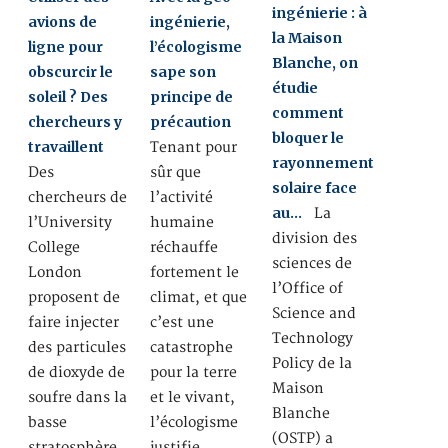
ingénierie : à
avions de
ingénierie,
la Maison
ligne pour
l’écologisme
Blanche, on
obscurcir le
sape son
étudie
soleil ? Des
principe de
comment
chercheurs y
précaution
bloquer le
travaillent
Tenant pour
rayonnement
Des
sûr que
solaire face
chercheurs de
l’activité
au…
La
l’University
humaine
division des
College
réchauffe
sciences de
London
fortement le
l’Office of
proposent de
climat, et que
Science and
faire injecter
c’est une
Technology
des particules
catastrophe
Policy de la
de dioxyde de
pour la terre
Maison
soufre dans la
et le vivant,
Blanche
basse
l’écologisme
(OSTP) a
stratosphère
justifie