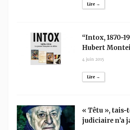
Lire →
“Intox, 1870-19
Hubert Montei
4 juin 2015
Lire →
« Têtu », tais
judiciaire n’a