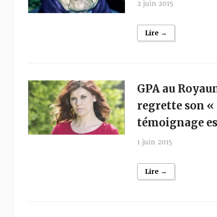
2 juin 2015
Lire →
GPA au Royaum
regrette son «
témoignage es
1 juin 2015
Lire →