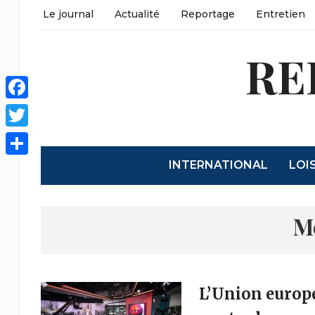
Le journal
Actualité
Reportage
Entretien
RE
Facebook
Twitter
INTERNATIONAL
LOI
Partager
M
L’Union europé