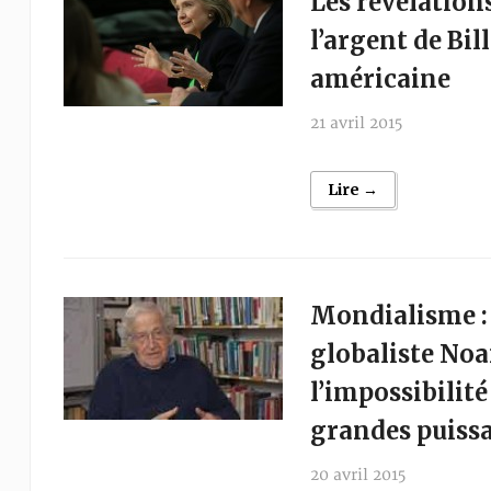
Les révélation
l’argent de Bil
américaine
21 avril 2015
Lire →
Mondialisme :
globaliste No
l’impossibilité
grandes puiss
20 avril 2015