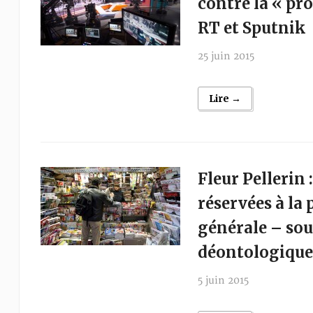
contre la « p
RT et Sputnik
25 juin 2015
Lire →
Fleur Pellerin :
réservées à la 
générale – sou
déontologique
5 juin 2015