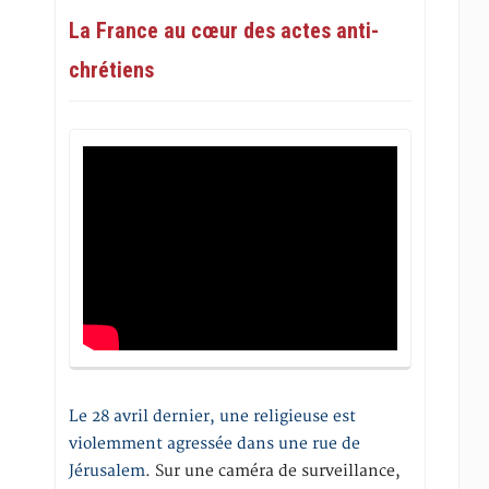
La France au cœur des actes anti-
chrétiens
Le 28 avril dernier, une religieuse est
violemment agressée dans une rue de
Jérusalem
. Sur une caméra de surveillance,