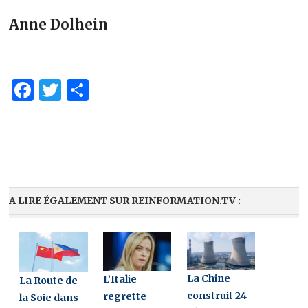
Anne Dolhein
Facebook
Twitter
Share
A LIRE ÉGALEMENT SUR REINFORMATION.TV :
La Chine
L’Italie
La Route de
construit 24
regrette
la Soie dans