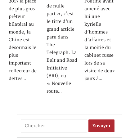
2017 la place
Poutine avait
de nulle
de plus gros
amené avec
part », c’est
prêteur
lui une
le titre d’un
bilatéral au
kyrielle
grand article
monde, la
d’hommes
paru dans
Chine est
d’affaires et
The
désormais le
la moitié du
Telegraph. La
plus
cabinet russe
Belt and Road
important
lors de sa
Initiative
collecteur de
visite de deux
(BRI), ou
dettes…
jours à…
« Nouvelle
route…