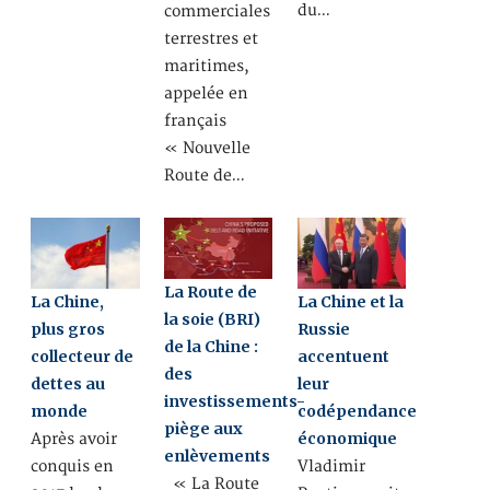
du…
commerciales
terrestres et
maritimes,
appelée en
français
« Nouvelle
Route de…
La Route de
La Chine,
La Chine et la
la soie (BRI)
plus gros
Russie
de la Chine :
collecteur de
accentuent
des
dettes au
leur
investissements-
monde
codépendance
piège aux
économique
Après avoir
enlèvements
conquis en
Vladimir
« La Route