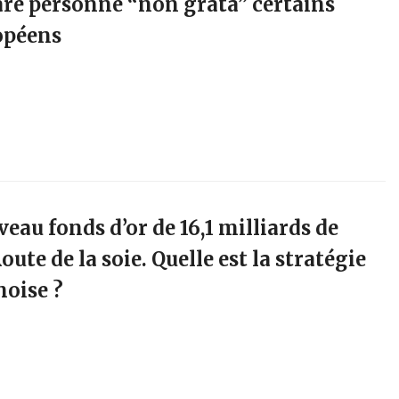
are personne “non grata” certains
opéens
eau fonds d’or de 16,1 milliards de
oute de la soie. Quelle est la stratégie
noise ?