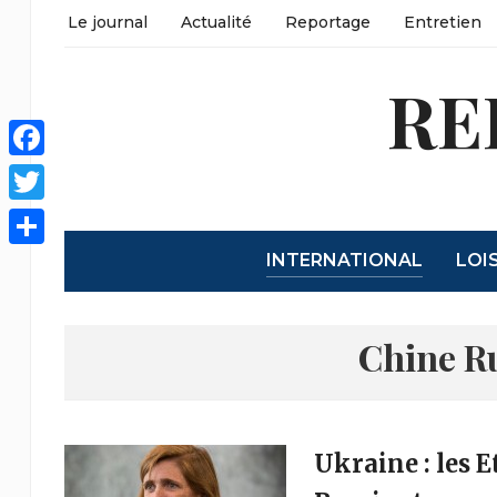
Le journal
Actualité
Reportage
Entretien
RE
Facebook
Twitter
INTERNATIONAL
LOI
Partager
Chine R
Ukraine : les E