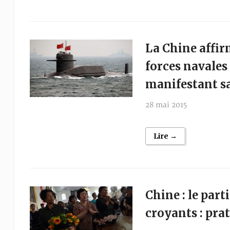
La Chine affir
forces navales 
manifestant s
28 mai 2015
Lire →
Chine : le par
croyants : prat