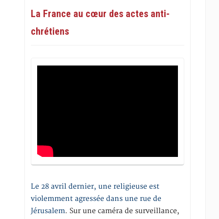
La France au cœur des actes anti-
chrétiens
Le 28 avril dernier, une religieuse est
violemment agressée dans une rue de
Jérusalem
. Sur une caméra de surveillance,