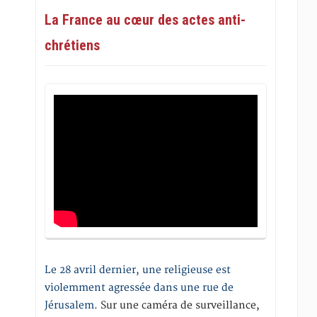
La France au cœur des actes anti-
chrétiens
Le 28 avril dernier, une religieuse est
violemment agressée dans une rue de
Jérusalem
. Sur une caméra de surveillance,