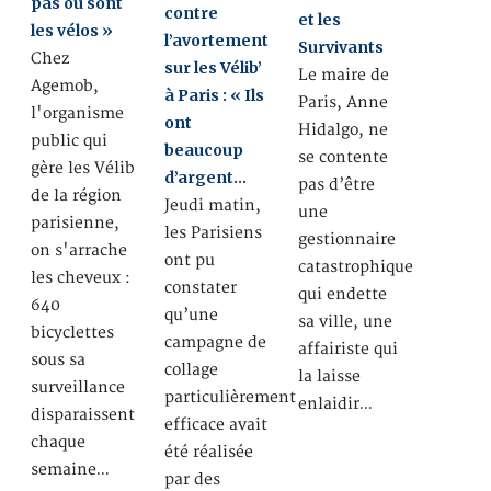
pas où sont
contre
et les
les vélos »
l’avortement
Survivants
Chez
sur les Vélib’
Le maire de
Agemob,
à Paris : « Ils
Paris, Anne
l'organisme
ont
Hidalgo, ne
public qui
beaucoup
se contente
gère les Vélib
d’argent…
pas d’être
de la région
Jeudi matin,
une
parisienne,
les Parisiens
gestionnaire
on s'arrache
ont pu
catastrophique
les cheveux :
constater
qui endette
640
qu’une
sa ville, une
bicyclettes
campagne de
affairiste qui
sous sa
collage
la laisse
surveillance
particulièrement
enlaidir…
disparaissent
efficace avait
chaque
été réalisée
semaine…
par des