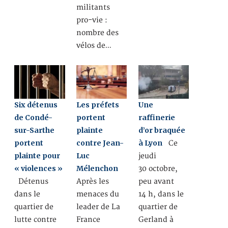
militants
pro-vie :
nombre des
vélos de…
Six détenus
Les préfets
Une
de Condé-
portent
raffinerie
sur-Sarthe
plainte
d’or braquée
portent
contre Jean-
à Lyon
Ce
plainte pour
Luc
jeudi
« violences »
Mélenchon
30 octobre,
Détenus
Après les
peu avant
dans le
menaces du
14 h, dans le
quartier de
leader de La
quartier de
lutte contre
France
Gerland à