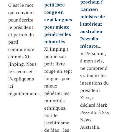
prochain ?
petit livre
C’est le mot
L’ancien
rouge en
qui convient
ministre de
sept langues
pour décrire
l’Intérieur
pour mieux
le président
australien
pénétrer les
et patron du
Pezzullo
minorités…
parti
n’écarte…
Xi Jinping a
communiste
« Personne,
publié son
chinois Xi
à mon avis,
petit livre
Jinping. Nous
ne comprend
rouge en sept
le savons et
vraiment les
langues pour
l’expliquons
intentions du
mieux
ici
président
pénétrer les
régulièrement…
Xi », a
minorités
déclaré Mark
ethniques.
Pezzullo à Sky
Fini le
News
jacobinisme
Australia.
de Mao : les