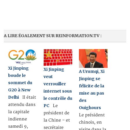
A LIRE ÉGALEMENT SUR REINFORMATION.TV :
Xi Jinping
Xi Jinping
A Urumqi, Xi
boude le
veut
Jinping se
sommet du
verrouiller
félicite de la
G20 à New
internet sous
mise au pas
Delhi
Il était
le contrôle du
des
attendu dans
PC
Le
Ouighours
la capitale
président de
Le président
indienne
la Chine – et
chinois, en
samedi 9,
secrétaire
visite dans la