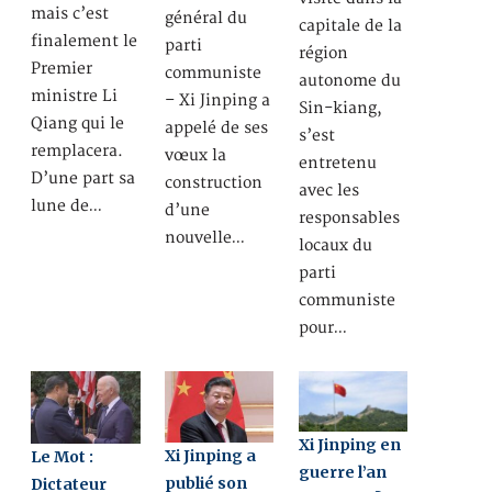
mais c’est
général du
capitale de la
finalement le
parti
région
Premier
communiste
autonome du
ministre Li
– Xi Jinping a
Sin-kiang,
Qiang qui le
appelé de ses
s’est
remplacera.
vœux la
entretenu
D’une part sa
construction
avec les
lune de…
d’une
responsables
nouvelle…
locaux du
parti
communiste
pour…
Xi Jinping en
Xi Jinping a
Le Mot :
guerre l’an
publié son
Dictateur