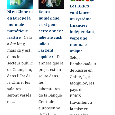
Les BRICS
Ni en Chine ni
L’euro
vont lancer
en Europe la
numérique,
un système
monnaie
c’est pour
financier
numérique
cette année :
indépendant,
n’attire
adieu le cash,
Cela
voire une
adieu
a été long
monnaie
l’argent
mais ça y est :
unique
liquide ?
dans le
Des
Selon
secteur public
années que le
l’ambassadeur
de Changshu,
projet est en
de Russie en
dans l’Est de
soute dans
Chine, Igor
la Chine, les
les
Morgulov, les
salaires
laboratoires
pays des
seront versés
de la Banque
BRICS
en…
Centrale
travaillent à
européenne
la mise en
(BCE). Le