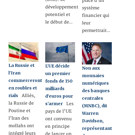
place d’un
développement
système
potentiel et
financier qui
le début de…
leur
permettrait…
La Russie et
L’UE décide
Non aux
l’Iran
un premier
monnaies
commerceront
fonds de 150
numériques
en roubles et
milliards
des banques
rials
Alliés,
d’euros pour
centrales
la Russie de
s’armer
Les
(MNBC), dit
Poutine et
pays de l'UE
Warren
l’Iran des
ont convenu
Davidson,
mollahs ont
en principe
représentant
intégré leurs
de lancer un